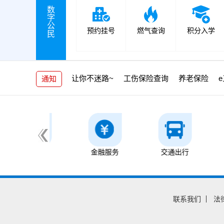
数
字
公
预约挂号
燃气查询
积分入学
民
超新8.0版本更新指引让你不迷路~
工伤保险查询
养老保险
e
通知
生活服务
金融服务
交通出行
文
联系我们
法